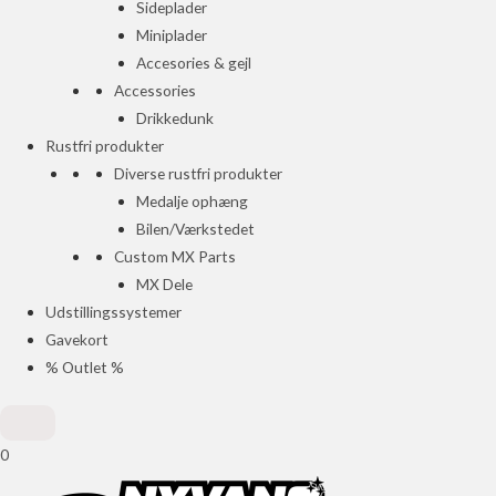
Sideplader
Miniplader
Accesories & gejl
Accessories
Drikkedunk
Rustfri produkter
Diverse rustfri produkter
Medalje ophæng
Bilen/Værkstedet
Custom MX Parts
MX Dele
Udstillingssystemer
Gavekort
% Outlet %
0