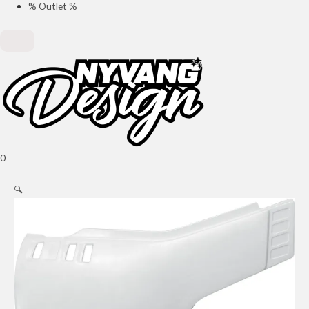
% Outlet %
0
🔍