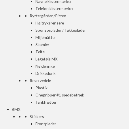
Navne klistermærker
Telefon klistermærker
Ryttergården/Pitten
Højtryksrensere
Sponsorplader / Takkeplader
Miljømåtter
Skamler
Telte
Legetøjs MX
Nøgleringe
Drikkedunk
Reservedele
Plastik
Onegripper #1 sædebetræk
Tankhætter
BMX
Stickers
Frontplader