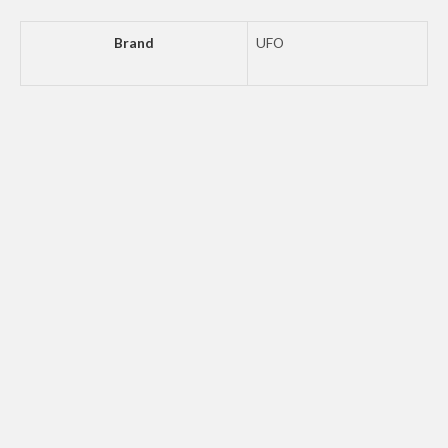
Brand
UFO
UFO SIDE PANELS CRF450R-RX BK