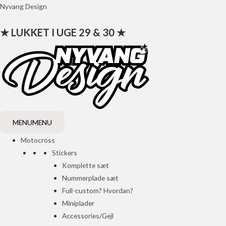
Gå
Nyvang Design
til
★ LUKKET I UGE 29 & 30 ★
indholdet
MENU
MENU
Motocross
Stickers
Komplette sæt
Nummerplade sæt
Full-custom? Hvordan?
Miniplader
Accessories/Gejl