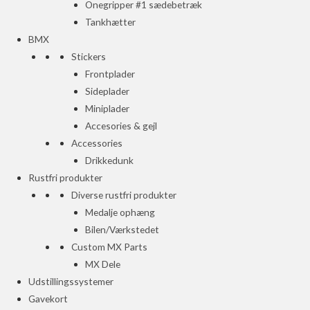
Onegripper #1 sædebetræk
Tankhætter
BMX
Stickers
Frontplader
Sideplader
Miniplader
Accesories & gejl
Accessories
Drikkedunk
Rustfri produkter
Diverse rustfri produkter
Medalje ophæng
Bilen/Værkstedet
Custom MX Parts
MX Dele
Udstillingssystemer
Gavekort