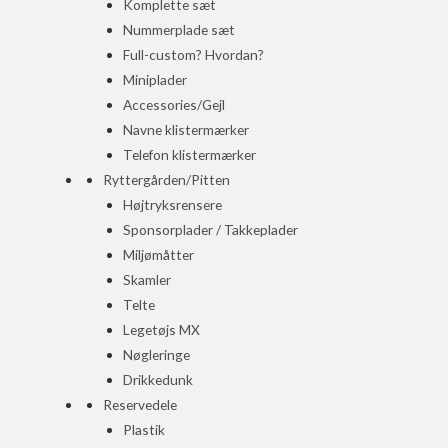
Komplette sæt
Nummerplade sæt
Full-custom? Hvordan?
Miniplader
Accessories/Gejl
Navne klistermærker
Telefon klistermærker
Ryttergården/Pitten
Højtryksrensere
Sponsorplader / Takkeplader
Miljømåtter
Skamler
Telte
Legetøjs MX
Nøgleringe
Drikkedunk
Reservedele
Plastik