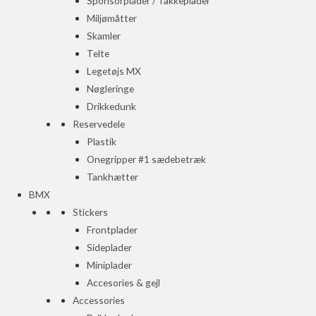
Sponsorplader / Takkeplader
Miljømåtter
Skamler
Telte
Legetøjs MX
Nøgleringe
Drikkedunk
Reservedele
Plastik
Onegripper #1 sædebetræk
Tankhætter
BMX
Stickers
Frontplader
Sideplader
Miniplader
Accesories & gejl
Accessories