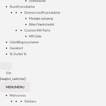
Drikkedunk
Rustfri produkter
Diverse rustfri produkter
Medalje ophæng
Bilen/Værkstedet
Custom MX Parts
MX Dele
Udstillingssystemer
Gavekort
% Outlet %
0
kr.
[weglot_switcher]
MENU
MENU
Motocross
Stickers