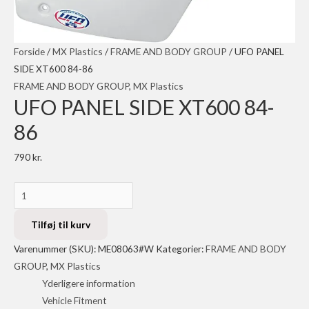
Forside
/
MX Plastics
/
FRAME AND BODY GROUP
/ UFO PANEL
SIDE XT600 84-86
FRAME AND BODY GROUP
,
MX Plastics
UFO PANEL SIDE XT600 84-
86
790
kr.
UFO
PANEL
SIDE
Tilføj til kurv
XT600
Varenummer (SKU):
ME08063#W
Kategorier:
FRAME AND BODY
84-
GROUP
,
MX Plastics
86
Yderligere information
antal
Vehicle Fitment