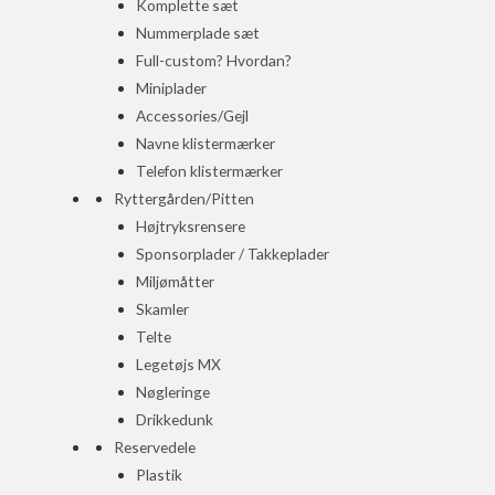
Komplette sæt
Nummerplade sæt
Full-custom? Hvordan?
Miniplader
Accessories/Gejl
Navne klistermærker
Telefon klistermærker
Ryttergården/Pitten
Højtryksrensere
Sponsorplader / Takkeplader
Miljømåtter
Skamler
Telte
Legetøjs MX
Nøgleringe
Drikkedunk
Reservedele
Plastik