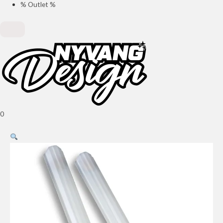
% Outlet %
0