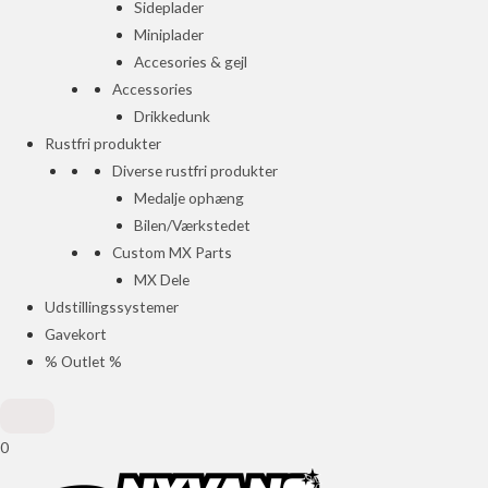
Sideplader
Miniplader
Accesories & gejl
Accessories
Drikkedunk
Rustfri produkter
Diverse rustfri produkter
Medalje ophæng
Bilen/Værkstedet
Custom MX Parts
MX Dele
Udstillingssystemer
Gavekort
% Outlet %
0