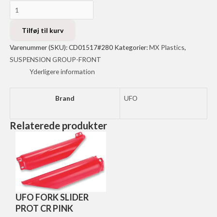
UFO
WHITE
POWER
Tilføj til kurv
FORK
Varenummer (SKU):
CD01517#280
Kategorier:
MX Plastics
,
PROT
SUSPENSION GROUP-FRONT
antal
Yderligere information
Brand
UFO
Relaterede produkter
UFO FORK SLIDER
PROT CR PINK