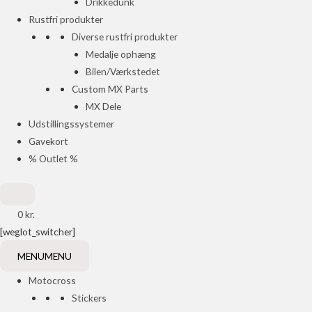
Drikkedunk
Rustfri produkter
Diverse rustfri produkter
Medalje ophæng
Bilen/Værkstedet
Custom MX Parts
MX Dele
Udstillingssystemer
Gavekort
% Outlet %
0
kr.
[weglot_switcher]
MENU
MENU
Motocross
Stickers