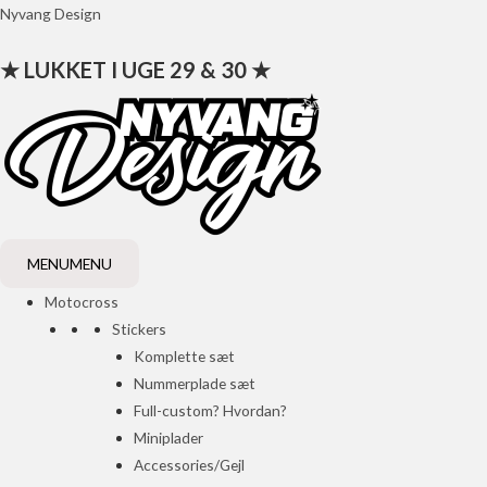
Gå
Nyvang Design
til
★ LUKKET I UGE 29 & 30 ★
indholdet
MENU
MENU
Motocross
Stickers
Komplette sæt
Nummerplade sæt
Full-custom? Hvordan?
Miniplader
Accessories/Gejl