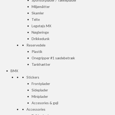
Sponsorplader / Takkeplader
Miljømåtter
Skamler
Telte
Legetøjs MX
Nøgleringe
Drikkedunk
Reservedele
Plastik
Onegripper #1 sædebetræk
Tankhætter
BMX
Stickers
Frontplader
Sideplader
Miniplader
Accesories & gejl
Accessories