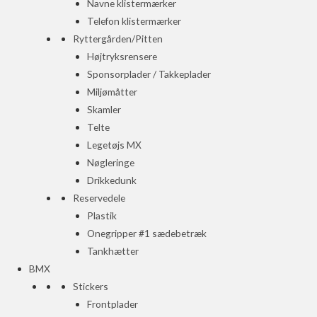
Navne klistermærker
Telefon klistermærker
Ryttergården/Pitten
Højtryksrensere
Sponsorplader / Takkeplader
Miljømåtter
Skamler
Telte
Legetøjs MX
Nøgleringe
Drikkedunk
Reservedele
Plastik
Onegripper #1 sædebetræk
Tankhætter
BMX
Stickers
Frontplader