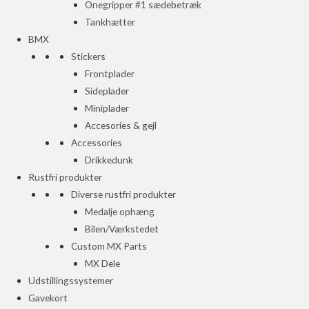
Onegripper #1 sædebetræk
Tankhætter
BMX
Stickers
Frontplader
Sideplader
Miniplader
Accesories & gejl
Accessories
Drikkedunk
Rustfri produkter
Diverse rustfri produkter
Medalje ophæng
Bilen/Værkstedet
Custom MX Parts
MX Dele
Udstillingssystemer
Gavekort