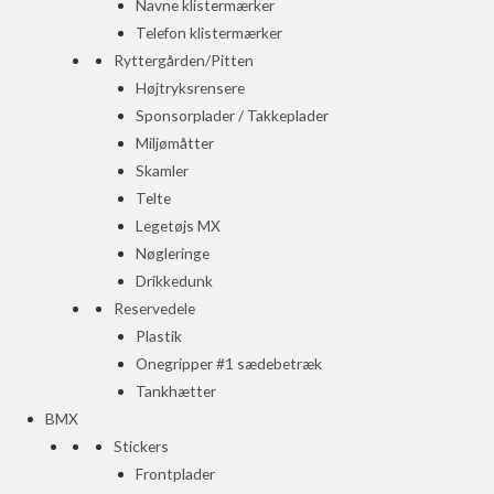
Navne klistermærker
Telefon klistermærker
Ryttergården/Pitten
Højtryksrensere
Sponsorplader / Takkeplader
Miljømåtter
Skamler
Telte
Legetøjs MX
Nøgleringe
Drikkedunk
Reservedele
Plastik
Onegripper #1 sædebetræk
Tankhætter
BMX
Stickers
Frontplader