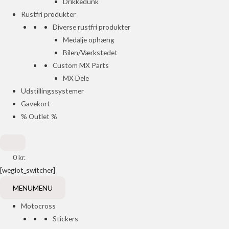
Drikkedunk
Rustfri produkter
Diverse rustfri produkter
Medalje ophæng
Bilen/Værkstedet
Custom MX Parts
MX Dele
Udstillingssystemer
Gavekort
% Outlet %
0
kr.
[weglot_switcher]
MENU
MENU
Motocross
Stickers