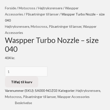
Forside
/
Motocross
/
Højtryksrensere
/
Waspper
Accessories
/
Påsætninger til lanser
/ Waspper Turbo Nozzle – size
040
Højtryksrensere
,
Motocross
,
Påsætninger til lanser
,
Waspper
Accessories
Waspper Turbo Nozzle – size
040
404
kr.
Waspper
Turbo
Nozzle
Tilføj til kurv
-
Varenummer (SKU):
SA000-NOZ03
Kategorier:
Højtryksrensere
,
size
Motocross
,
Påsætninger til lanser
,
Waspper Accessories
040
Beskrivelse
antal