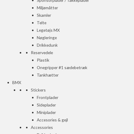
Sponsorplader / Takkeplader
Miljømåtter
Skamler
Telte
Legetøjs MX
Nøgleringe
Drikkedunk
Reservedele
Plastik
Onegripper #1 sædebetræk
Tankhætter
BMX
Stickers
Frontplader
Sideplader
Miniplader
Accesories & gejl
Accessories