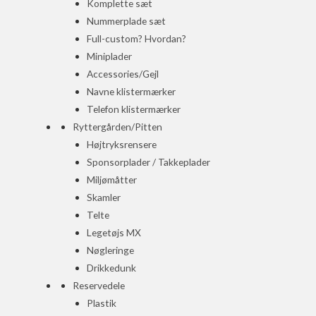
Komplette sæt
Nummerplade sæt
Full-custom? Hvordan?
Miniplader
Accessories/Gejl
Navne klistermærker
Telefon klistermærker
Ryttergården/Pitten
Højtryksrensere
Sponsorplader / Takkeplader
Miljømåtter
Skamler
Telte
Legetøjs MX
Nøgleringe
Drikkedunk
Reservedele
Plastik