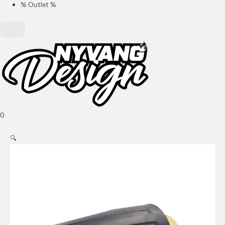
% Outlet %
0
🔍