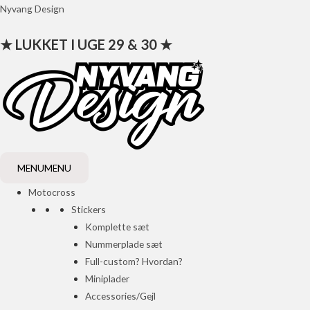
Gå
Nyvang Design
til
★ LUKKET I UGE 29 & 30 ★
indholdet
MENU
MENU
Motocross
Stickers
Komplette sæt
Nummerplade sæt
Full-custom? Hvordan?
Miniplader
Accessories/Gejl