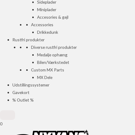
Sideplader
Miniplader
Accesories & gejl
Accessories
Drikkedunk
Rustfri produkter
Diverse rustfri produkter
Medalje ophæng
Bilen/Værkstedet
Custom MX Parts
MX Dele
Udstillingssystemer
Gavekort
% Outlet %
0