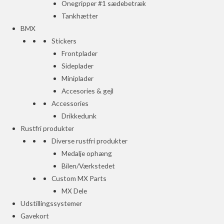
Onegripper #1 sædebetræk
Tankhætter
BMX
Stickers
Frontplader
Sideplader
Miniplader
Accesories & gejl
Accessories
Drikkedunk
Rustfri produkter
Diverse rustfri produkter
Medalje ophæng
Bilen/Værkstedet
Custom MX Parts
MX Dele
Udstillingssystemer
Gavekort