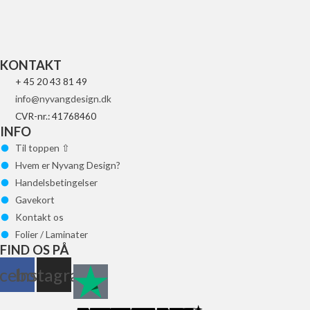
3.292
kr.
Tilføj til kurv
KONTAKT
+ 45 20 43 81 49
info@nyvangdesign.dk
CVR-nr.: 41768460
INFO
Til toppen ⇧
Hvem er Nyvang Design?
Handelsbetingelser
Gavekort
Kontakt os
Folier / Laminater
FIND OS PÅ
cebook
Instagram