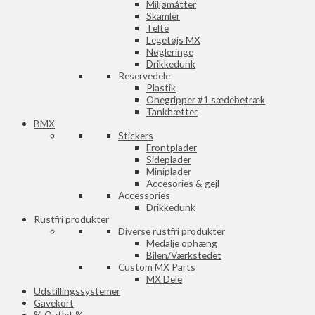
Miljømåtter
Skamler
Telte
Legetøjs MX
Nøgleringe
Drikkedunk
Reservedele
Plastik
Onegripper #1 sædebetræk
Tankhætter
BMX
Stickers
Frontplader
Sideplader
Miniplader
Accesories & gejl
Accessories
Drikkedunk
Rustfri produkter
Diverse rustfri produkter
Medalje ophæng
Bilen/Værkstedet
Custom MX Parts
MX Dele
Udstillingssystemer
Gavekort
% Outlet %