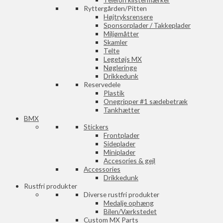
Ryttergården/Pitten
Højtryksrensere
Sponsorplader / Takkeplader
Miljømåtter
Skamler
Telte
Legetøjs MX
Nøgleringe
Drikkedunk
Reservedele
Plastik
Onegripper #1 sædebetræk
Tankhætter
BMX
Stickers
Frontplader
Sideplader
Miniplader
Accesories & gejl
Accessories
Drikkedunk
Rustfri produkter
Diverse rustfri produkter
Medalje ophæng
Bilen/Værkstedet
Custom MX Parts