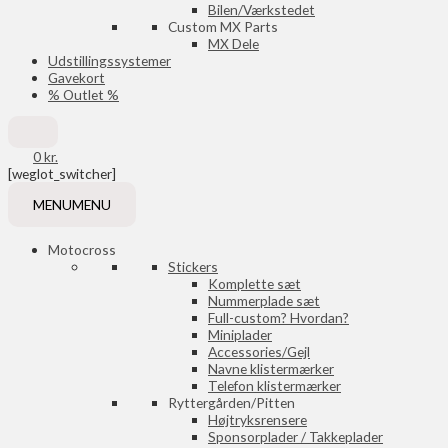
Bilen/Værkstedet
Custom MX Parts
MX Dele
Udstillingssystemer
Gavekort
% Outlet %
0
kr.
[weglot_switcher]
MENU
MENU
Motocross
Stickers
Komplette sæt
Nummerplade sæt
Full-custom? Hvordan?
Miniplader
Accessories/Gejl
Navne klistermærker
Telefon klistermærker
Ryttergården/Pitten
Højtryksrensere
Sponsorplader / Takkeplader