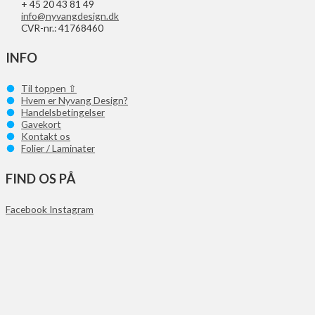
+ 45 20 43 81 49
info@nyvangdesign.dk
CVR-nr.: 41768460
INFO
Til toppen ⇧
Hvem er Nyvang Design?
Handelsbetingelser
Gavekort
Kontakt os
Folier / Laminater
FIND OS PÅ
Facebook
Instagram