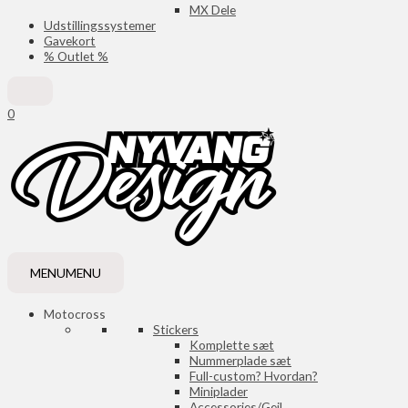
MX Dele
Udstillingssystemer
Gavekort
% Outlet %
0
MENU
MENU
Motocross
Stickers
Komplette sæt
Nummerplade sæt
Full-custom? Hvordan?
Miniplader
Accessories/Gejl