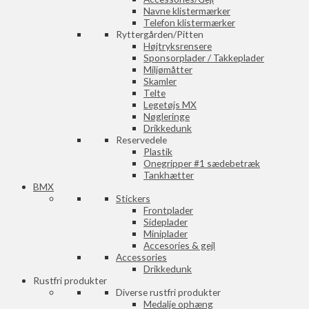
Navne klistermærker
Telefon klistermærker
Ryttergården/Pitten
Højtryksrensere
Sponsorplader / Takkeplader
Miljømåtter
Skamler
Telte
Legetøjs MX
Nøgleringe
Drikkedunk
Reservedele
Plastik
Onegripper #1 sædebetræk
Tankhætter
BMX
Stickers
Frontplader
Sideplader
Miniplader
Accesories & gejl
Accessories
Drikkedunk
Rustfri produkter
Diverse rustfri produkter
Medalje ophæng