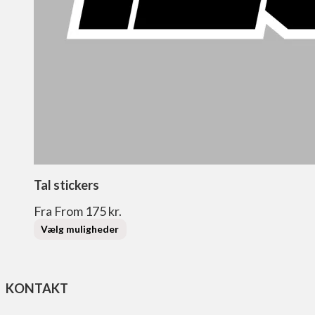
Dette
Tal stickers
vare
har
flere
Fra
From
175
kr.
varianter.
Vælg muligheder
Mulighederne
kan
vælges
på
varesiden
KONTAKT