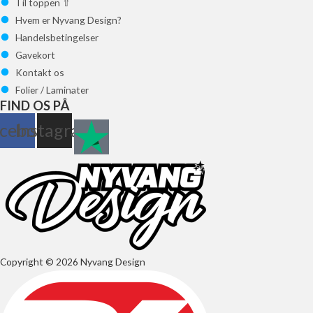
Til toppen ⇧
Hvem er Nyvang Design?
Handelsbetingelser
Gavekort
Kontakt os
Folier / Laminater
FIND OS PÅ
cebook
Instagram
Copyright © 2026 Nyvang Design