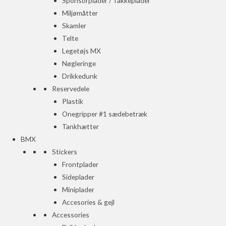
Sponsorplader / Takkeplader
Miljømåtter
Skamler
Telte
Legetøjs MX
Nøgleringe
Drikkedunk
Reservedele
Plastik
Onegripper #1 sædebetræk
Tankhætter
BMX
Stickers
Frontplader
Sideplader
Miniplader
Accesories & gejl
Accessories