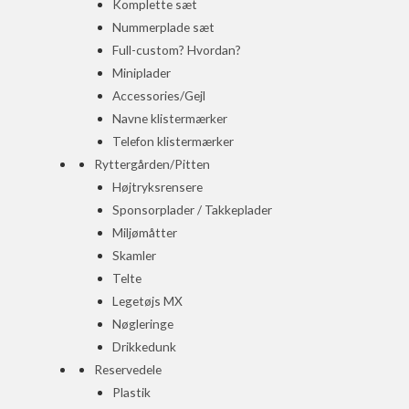
Komplette sæt
Nummerplade sæt
Full-custom? Hvordan?
Miniplader
Accessories/Gejl
Navne klistermærker
Telefon klistermærker
Ryttergården/Pitten
Højtryksrensere
Sponsorplader / Takkeplader
Miljømåtter
Skamler
Telte
Legetøjs MX
Nøgleringe
Drikkedunk
Reservedele
Plastik