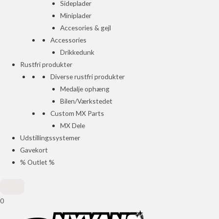
Sideplader
Miniplader
Accesories & gejl
Accessories
Drikkedunk
Rustfri produkter
Diverse rustfri produkter
Medalje ophæng
Bilen/Værkstedet
Custom MX Parts
MX Dele
Udstillingssystemer
Gavekort
% Outlet %
0