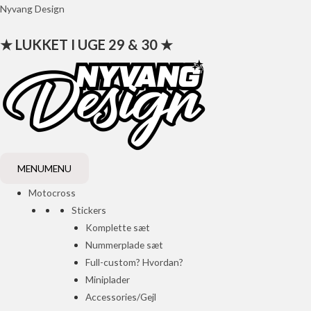
Gå
Nyvang Design
til
★ LUKKET I UGE 29 & 30 ★
indholdet
MENU
MENU
Motocross
Stickers
Komplette sæt
Nummerplade sæt
Full-custom? Hvordan?
Miniplader
Accessories/Gejl