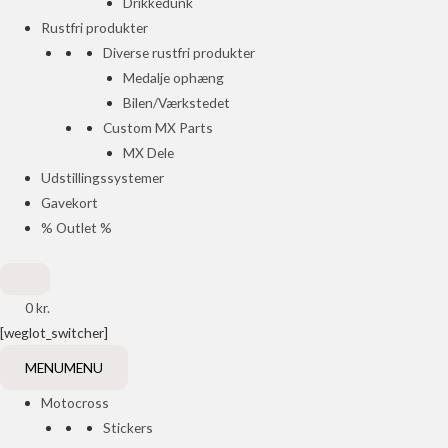
Drikkedunk
Rustfri produkter
Diverse rustfri produkter
Medalje ophæng
Bilen/Værkstedet
Custom MX Parts
MX Dele
Udstillingssystemer
Gavekort
% Outlet %
0
kr.
[weglot_switcher]
MENU
MENU
Motocross
Stickers