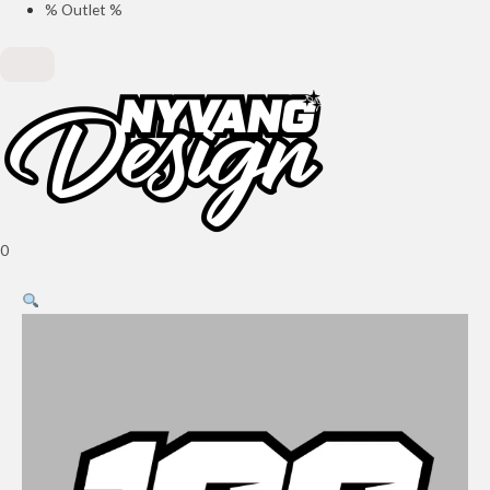
% Outlet %
0