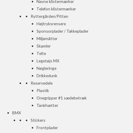
Navne klistermærker
Telefon klistermærker
Ryttergården/Pitten
Højtryksrensere
Sponsorplader / Takkeplader
Miljømåtter
Skamler
Telte
Legetøjs MX
Nøgleringe
Drikkedunk
Reservedele
Plastik
Onegripper #1 sædebetræk
Tankhætter
BMX
Stickers
Frontplader