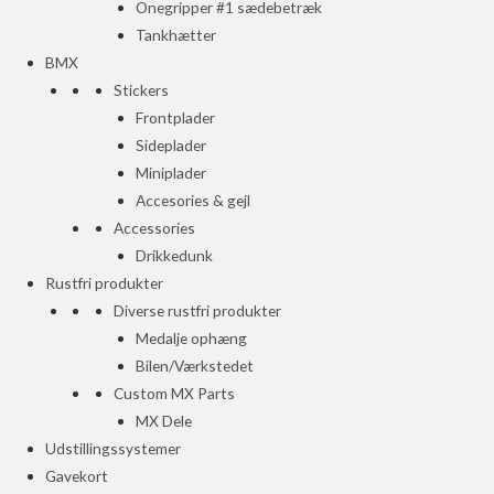
Onegripper #1 sædebetræk
Tankhætter
BMX
Stickers
Frontplader
Sideplader
Miniplader
Accesories & gejl
Accessories
Drikkedunk
Rustfri produkter
Diverse rustfri produkter
Medalje ophæng
Bilen/Værkstedet
Custom MX Parts
MX Dele
Udstillingssystemer
Gavekort