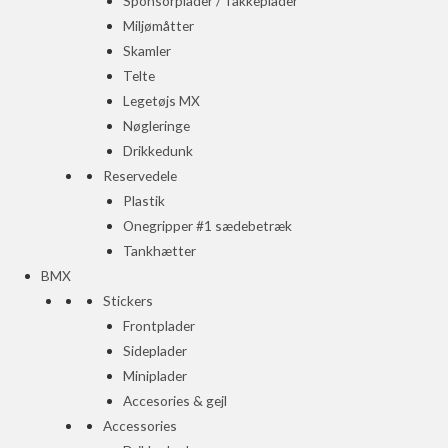
Sponsorplader / Takkeplader
Miljømåtter
Skamler
Telte
Legetøjs MX
Nøgleringe
Drikkedunk
Reservedele
Plastik
Onegripper #1 sædebetræk
Tankhætter
BMX
Stickers
Frontplader
Sideplader
Miniplader
Accesories & gejl
Accessories