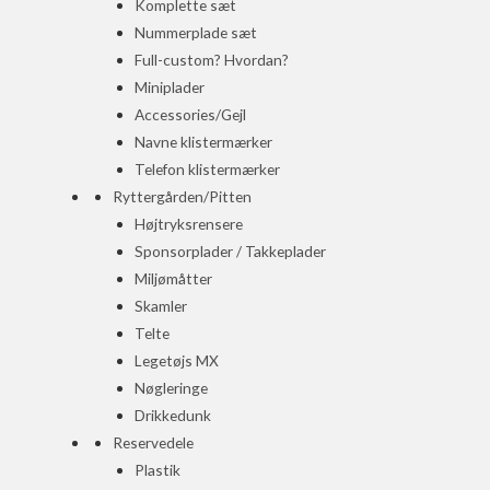
Komplette sæt
Nummerplade sæt
Full-custom? Hvordan?
Miniplader
Accessories/Gejl
Navne klistermærker
Telefon klistermærker
Ryttergården/Pitten
Højtryksrensere
Sponsorplader / Takkeplader
Miljømåtter
Skamler
Telte
Legetøjs MX
Nøgleringe
Drikkedunk
Reservedele
Plastik