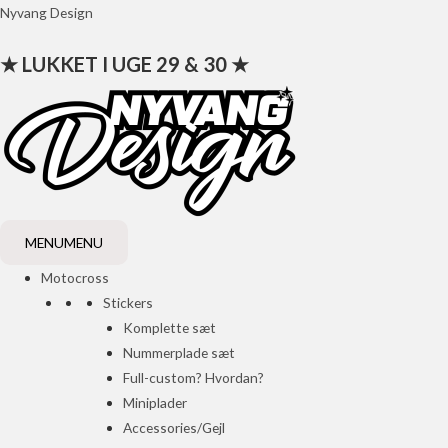
Gå
Nyvang Design
til
★ LUKKET I UGE 29 & 30 ★
indholdet
MENU
MENU
Motocross
Stickers
Komplette sæt
Nummerplade sæt
Full-custom? Hvordan?
Miniplader
Accessories/Gejl