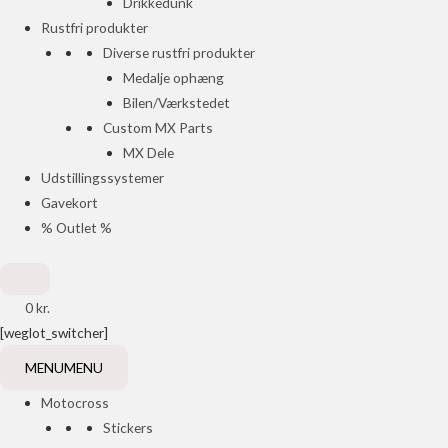
Drikkedunk
Rustfri produkter
Diverse rustfri produkter
Medalje ophæng
Bilen/Værkstedet
Custom MX Parts
MX Dele
Udstillingssystemer
Gavekort
% Outlet %
0
kr.
[weglot_switcher]
MENU
MENU
Motocross
Stickers