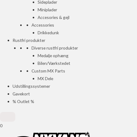
Sideplader
Miniplader
Accesories & gejl
Accessories
Drikkedunk
Rustfri produkter
Diverse rustfri produkter
Medalje ophæng
Bilen/Værkstedet
Custom MX Parts
MX Dele
Udstillingssystemer
Gavekort
% Outlet %
0