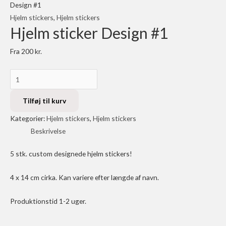
Design #1
Hjelm stickers
,
Hjelm stickers
Hjelm sticker Design #1
Fra
200
kr.
Hjelm
sticker
Design
Tilføj til kurv
#1
Kategorier:
Hjelm stickers
,
Hjelm stickers
antal
Beskrivelse
5 stk. custom designede hjelm stickers!
4 x 14 cm cirka. Kan variere efter længde af navn.
Produktionstid 1-2 uger.