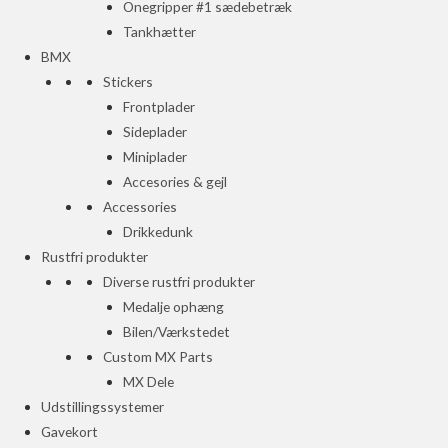
Onegripper #1 sædebetræk
Tankhætter
BMX
Stickers
Frontplader
Sideplader
Miniplader
Accesories & gejl
Accessories
Drikkedunk
Rustfri produkter
Diverse rustfri produkter
Medalje ophæng
Bilen/Værkstedet
Custom MX Parts
MX Dele
Udstillingssystemer
Gavekort