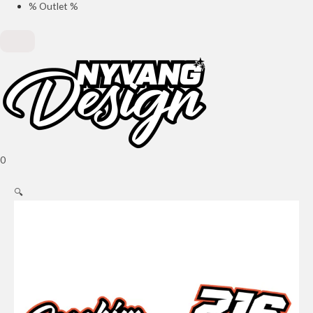
% Outlet %
0
🔍