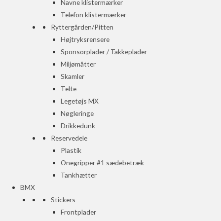
Navne klistermærker
Telefon klistermærker
Ryttergården/Pitten
Højtryksrensere
Sponsorplader / Takkeplader
Miljømåtter
Skamler
Telte
Legetøjs MX
Nøgleringe
Drikkedunk
Reservedele
Plastik
Onegripper #1 sædebetræk
Tankhætter
BMX
Stickers
Frontplader