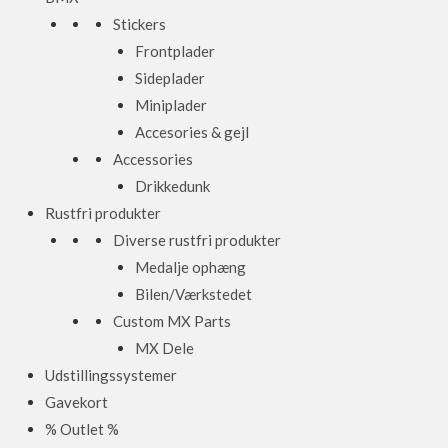
Stickers
Frontplader
Sideplader
Miniplader
Accesories & gejl
Accessories
Drikkedunk
Rustfri produkter
Diverse rustfri produkter
Medalje ophæng
Bilen/Værkstedet
Custom MX Parts
MX Dele
Udstillingssystemer
Gavekort
% Outlet %