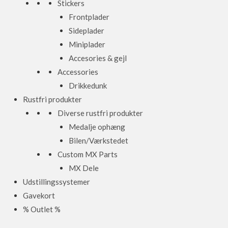
Stickers
Frontplader
Sideplader
Miniplader
Accesories & gejl
Accessories
Drikkedunk
Rustfri produkter
Diverse rustfri produkter
Medalje ophæng
Bilen/Værkstedet
Custom MX Parts
MX Dele
Udstillingssystemer
Gavekort
% Outlet %