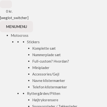
0
kr.
[weglot_switcher]
MENU
MENU
Motocross
Stickers
Komplette sæt
Nummerplade sæt
Full-custom? Hvordan?
Miniplader
Accessories/Gejl
Navne klistermærker
Telefon klistermærker
Ryttergården/Pitten
Højtryksrensere
Sponsorplader / Takkeplader