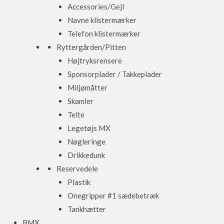
Accessories/Gejl
Navne klistermærker
Telefon klistermærker
Ryttergården/Pitten
Højtryksrensere
Sponsorplader / Takkeplader
Miljømåtter
Skamler
Telte
Legetøjs MX
Nøgleringe
Drikkedunk
Reservedele
Plastik
Onegripper #1 sædebetræk
Tankhætter
BMX