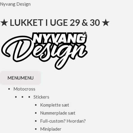
Gå
Nyvang Design
til
indholdet
★ LUKKET I UGE 29 & 30 ★
MENU
MENU
Motocross
Stickers
Komplette sæt
Nummerplade sæt
Full-custom? Hvordan?
Miniplader