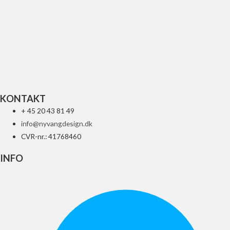
UFO CVR CLUTCH CRF450 17-18 BK
287
kr.
Tilføj til kurv
KONTAKT
+ 45 20 43 81 49
info@nyvangdesign.dk
CVR-nr.: 41768460
INFO