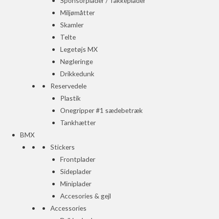
Sponsorplader / Takkeplader
Miljømåtter
Skamler
Telte
Legetøjs MX
Nøgleringe
Drikkedunk
Reservedele
Plastik
Onegripper #1 sædebetræk
Tankhætter
BMX
Stickers
Frontplader
Sideplader
Miniplader
Accesories & gejl
Accessories