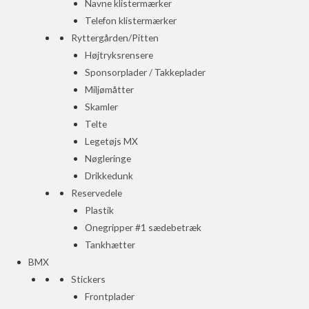
Navne klistermærker
Telefon klistermærker
Ryttergården/Pitten
Højtryksrensere
Sponsorplader / Takkeplader
Miljømåtter
Skamler
Telte
Legetøjs MX
Nøgleringe
Drikkedunk
Reservedele
Plastik
Onegripper #1 sædebetræk
Tankhætter
BMX
Stickers
Frontplader