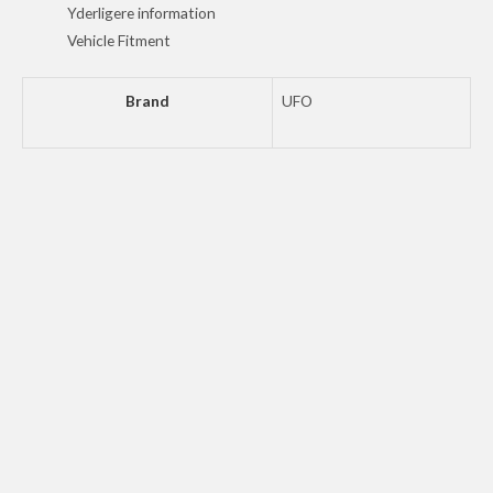
18
Yderligere information
BK
Vehicle Fitment
antal
Brand
UFO
UFO COVER CLUTCH CRF450 09-16 RD
287
kr.