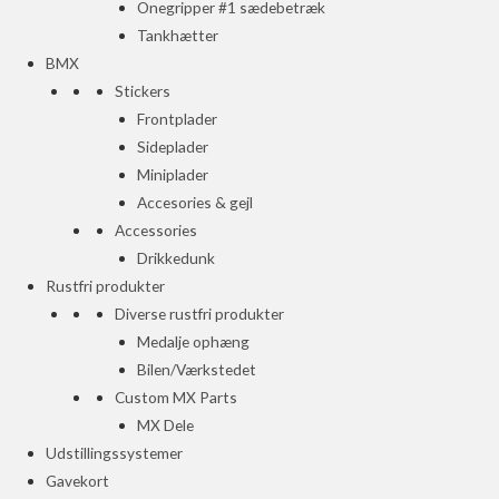
Onegripper #1 sædebetræk
Tankhætter
BMX
Stickers
Frontplader
Sideplader
Miniplader
Accesories & gejl
Accessories
Drikkedunk
Rustfri produkter
Diverse rustfri produkter
Medalje ophæng
Bilen/Værkstedet
Custom MX Parts
MX Dele
Udstillingssystemer
Gavekort