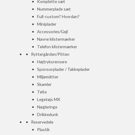
Komplette sæt
Nummerplade sæt
Full-custom? Hvordan?
Miniplader
Accessories/Gejl
Navne klistermærker
Telefon klistermærker
Ryttergården/Pitten
Højtryksrensere
Sponsorplader / Takkeplader
Miljømåtter
Skamler
Telte
Legetøjs MX
Nøgleringe
Drikkedunk
Reservedele
Plastik