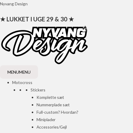
Gå
Nyvang Design
til
★ LUKKET I UGE 29 & 30 ★
indholdet
MENU
MENU
Motocross
Stickers
Komplette sæt
Nummerplade sæt
Full-custom? Hvordan?
Miniplader
Accessories/Gejl