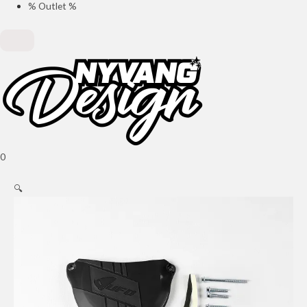
% Outlet %
0
🔍