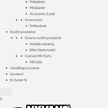
Sideplader
Miniplader
Accesories & gejl
Accessories
Drikkedunk
Rustfri produkter
Diverse rustfri produkter
Medalje ophæng
Bilen/Værkstedet
Custom MX Parts
MX Dele
Udstillingssystemer
Gavekort
% Outlet %
0