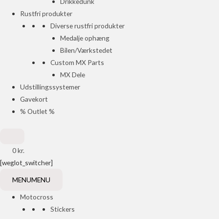
Drikkedunk
Rustfri produkter
Diverse rustfri produkter
Medalje ophæng
Bilen/Værkstedet
Custom MX Parts
MX Dele
Udstillingssystemer
Gavekort
% Outlet %
0
kr.
[weglot_switcher]
MENU
MENU
Motocross
Stickers