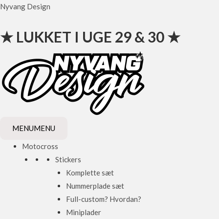
Gå
Nyvang Design
til
indholdet
★ LUKKET I UGE 29 & 30 ★
MENU
MENU
Motocross
Stickers
Komplette sæt
Nummerplade sæt
Full-custom? Hvordan?
Miniplader