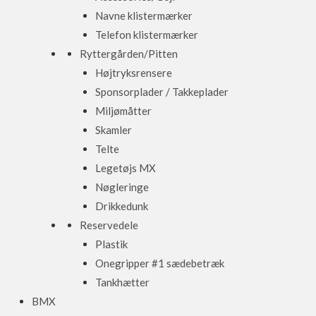
Navne klistermærker
Telefon klistermærker
Ryttergården/Pitten
Højtryksrensere
Sponsorplader / Takkeplader
Miljømåtter
Skamler
Telte
Legetøjs MX
Nøgleringe
Drikkedunk
Reservedele
Plastik
Onegripper #1 sædebetræk
Tankhætter
BMX