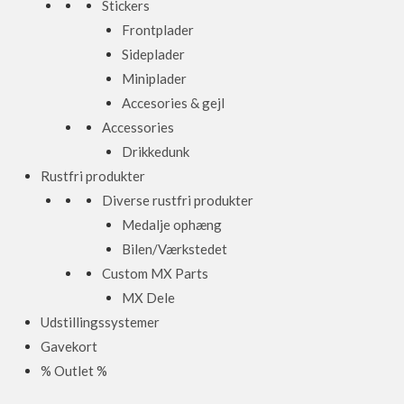
Stickers
Frontplader
Sideplader
Miniplader
Accesories & gejl
Accessories
Drikkedunk
Rustfri produkter
Diverse rustfri produkter
Medalje ophæng
Bilen/Værkstedet
Custom MX Parts
MX Dele
Udstillingssystemer
Gavekort
% Outlet %