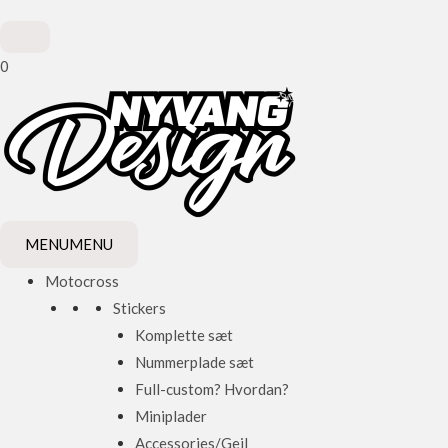
0
MENU
MENU
Motocross
Stickers
Komplette sæt
Nummerplade sæt
Full-custom? Hvordan?
Miniplader
Accessories/Gejl