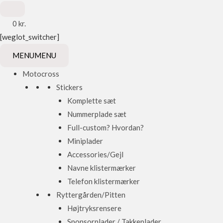
0
kr.
[weglot_switcher]
MENU
MENU
Motocross
Stickers
Komplette sæt
Nummerplade sæt
Full-custom? Hvordan?
Miniplader
Accessories/Gejl
Navne klistermærker
Telefon klistermærker
Ryttergården/Pitten
Højtryksrensere
Sponsorplader / Takkeplader