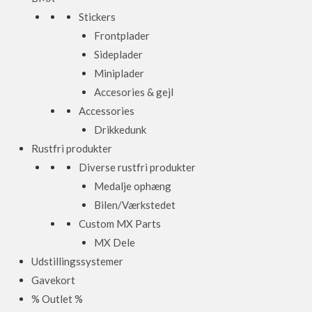
Stickers
Frontplader
Sideplader
Miniplader
Accesories & gejl
Accessories
Drikkedunk
Rustfri produkter
Diverse rustfri produkter
Medalje ophæng
Bilen/Værkstedet
Custom MX Parts
MX Dele
Udstillingssystemer
Gavekort
% Outlet %