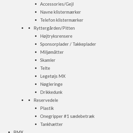
Accessories/Gejl
Navne klistermærker
Telefon klistermærker
Ryttergården/Pitten
Højtryksrensere
Sponsorplader / Takkeplader
Miljømåtter
Skamler
Telte
Legetøjs MX
Nøgleringe
Drikkedunk
Reservedele
Plastik
Onegripper #1 sædebetræk
Tankhætter
BMX